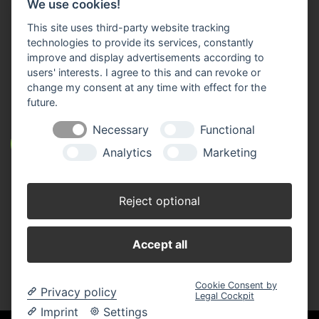
We use cookies!
Fax: 0 96 82/92 05-13
E-Mail:
info(at)rmw-steinwald.de
This site uses third-party website tracking
technologies to provide its services, constantly
improve and display advertisements according to
users' interests. I agree to this and can revoke or
KONTAKTVERZEICHNIS
change my consent at any time with effect for the
future.
Necessary
Functional
ÖFFNUNGSZEITEN
Analytics
Marketing
GESCHÄFTSSTELLEN
Reject optional
Accept all
Cookie Consent by
Privacy policy
Legal Cockpit
Imprint
Settings