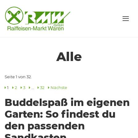
Alle
Seite 1 von 32.
1
2
3
…
32
Nächste
Buddelspaß im eigenen
Garten: So findest du
den passenden
Sandkasten