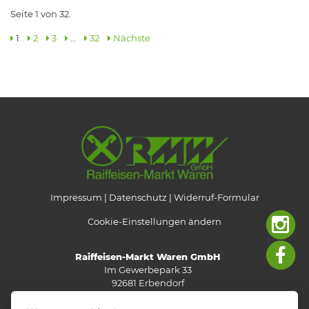
Seite 1 von 32.
1
2
3
…
32
Nächste
Impressum
Datenschutz
Widerruf-Formular
Cookie-Einstellungen ändern
Raiffeisen-Markt Waren GmbH
Im Gewerbepark 33
92681 Erbendorf
Telefon: 0 96 82/92 05-0