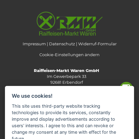
Impressum
Datenschutz
Widerruf-Formular
Cookie-Einstellungen ändern
Raiffeisen-Markt Waren GmbH
Im Gewerbepark 33
92681 Erbendorf
Telefon: 0 96 82/92 05-0
We use cookies!
Fax: 0 96 82/92 05-13
E-Mail:
info(at)rmw-steinwald.de
This site uses third-party website tracking
technologies to provide its services, constantly
improve and display advertisements according to
users' interests. I agree to this and can revoke or
KONTAKTVERZEICHNIS
change my consent at any time with effect for the
future.