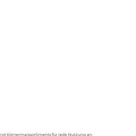
 und Körnermaissortiments für jede Nutzung an.