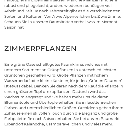
Farbtupfer im Eigenheim setzen. Manche Pflanzen sind sehr
robust und pflegeleicht, andere wiederum benötigen viel
Arbeit und Zeit. Je nach Jahreszeit gibt es die verschiedensten
Sorten und Kulturen. Von A wie Alpenveilchen bis Z wie Zinnie.
Schauen Sie in unseren Baumärkten vorbei, was im Moment
Saison hat.
ZIMMERPFLANZEN
Eine grüne Oase schafft gutes Raumklima, welches mit
unserem Sortiment an Grünpflanzen in unterschiedlichsten
Grüntönen geschaffen wird. Große Pflanzen mit hohem
Wasserbedarf oder kleine Kakteen, für jeden „Grünen Daumen“
ist etwas dabei. Denken Sie daran nach dem Kauf die Pflanze in
einen größeren Topf umzupflanzen. Dadurch wird das
Wachstum angeregt und Sie haben mehr Freude daran.
Blumentöpfe und Übertöpfe erhalten Sie in facettenreichen
Farben und unterschiedlichen Größen. Orchideen geben Ihrem
Zuhause einen stilvollen Touch durch die Eleganz und große
Farbpalette. Je nach Saison erhalten Sie bei uns im Baumarkt
Erbendorf Kalanoche, Usambaraveilchen und vieles mehr.