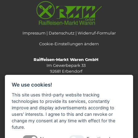
Impressum
Datenschutz
Widerruf-Formular
Cookie-Einstellungen ändern
Raiffeisen-Markt Waren GmbH
Im Gewerbepark 33
92681 Erbendorf
Telefon: 0 96 82/92 05-0
We use cookies!
Fax: 0 96 82/92 05-13
E-Mail:
info(at)rmw-steinwald.de
This site uses third-party website tracking
technologies to provide its services, constantly
improve and display advertisements according to
users' interests. I agree to this and can revoke or
KONTAKTVERZEICHNIS
change my consent at any time with effect for the
future.