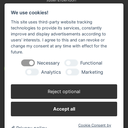
92681 Erbendorf
Telefon: 0 96 82/92 05-0
We use cookies!
Fax: 0 96 82/92 05-13
E-Mail:
info(at)rmw-steinwald.de
This site uses third-party website tracking
technologies to provide its services, constantly
improve and display advertisements according to
users' interests. I agree to this and can revoke or
KONTAKTVERZEICHNIS
change my consent at any time with effect for the
future.
Necessary
Functional
ÖFFNUNGSZEITEN
Analytics
Marketing
GESCHÄFTSSTELLEN
Reject optional
Accept all
Cookie Consent by
Privacy policy