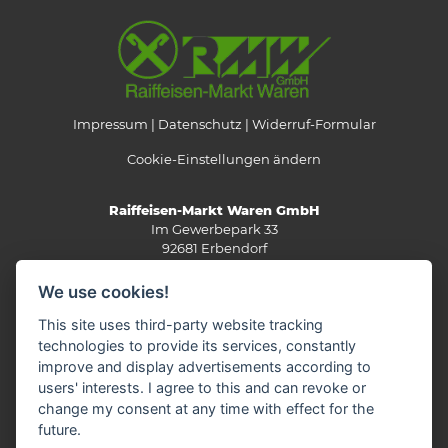
Impressum
Datenschutz
Widerruf-Formular
Cookie-Einstellungen ändern
Raiffeisen-Markt Waren GmbH
Im Gewerbepark 33
92681 Erbendorf
Telefon: 0 96 82/92 05-0
We use cookies!
Fax: 0 96 82/92 05-13
E-Mail:
info(at)rmw-steinwald.de
This site uses third-party website tracking
technologies to provide its services, constantly
improve and display advertisements according to
users' interests. I agree to this and can revoke or
KONTAKTVERZEICHNIS
change my consent at any time with effect for the
future.